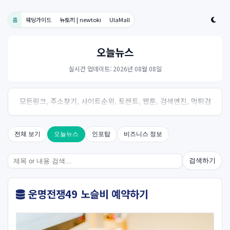
홈
웨딩가이드
뉴토끼 | newtoki
UlaMall
오늘뉴스
실시간 업데이트: 2026년 08월 08일
모든링크, 주소찾기, 사이트순위, 토렌트, 웹툰, 검색엔진, 먹튀검
증, 스포츠, 드라마, 커뮤니티 링크사이트! 여기여
전체 보기
오늘뉴스
인포탑
비즈니스 정보
검색하기
운명전쟁49 노슬비 예약하기